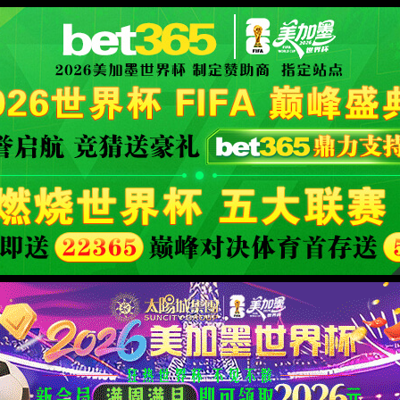
 }
-
官方手册
XML 地图