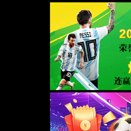
页面错误！请稍后再试～
ThinkPHP
V6.0.12LTS
{ 十年磨一剑-为API开发设计的高性能框架