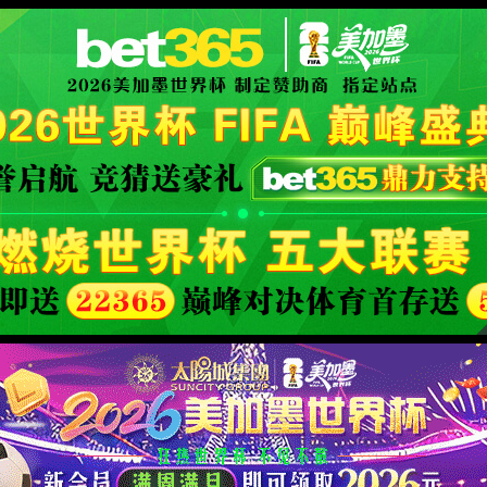
 }
-
官方手册
XML 地图