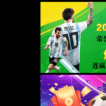
页面错误！请稍后再试～
ThinkPHP
V6.0.12LTS
{ 十年磨一剑-为API开发设计的高性能框架